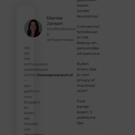
met
kiezen
een
zonder
voorstel?
keuzestress
Nienke
Neem
Jansen
vandaag
Crematorium
Hoofdredacteur
nog
Schollevaar
&
contact
en het
Verhalenmaker
met
belang van
ons op
Wij
persoonlijke
en sluit
zijn
uitvaartverzorging
je aan
het
bij ons
Ruiten
enthousiaste
platform.
tinten: kies
redactieteam
je voor
achter
Onewayresearch.nl
❝
privacy of
—
Ontdek
maximaal
een
hoe
zicht?
platform
wij je
voor
kunnen
Park
bloggers
helpen
bankje
en
en
kopen: 5
lezers
neem
praktische
die
de
tips
houden
eerste
van
stap
afwisseling