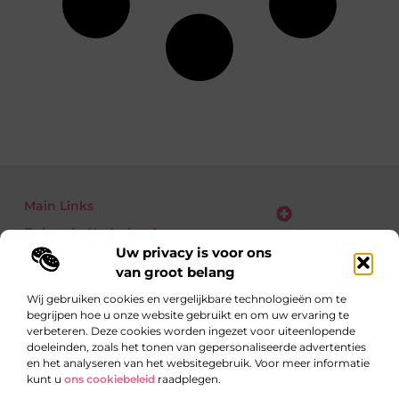
Main Links
Bekende Nederlanders
Verdien geld met je website: zo zet jij bezoekers om in euro’s
Uw privacy is voor ons
van groot belang
Wij gebruiken cookies en vergelijkbare technologieën om te
begrijpen hoe u onze website gebruikt en om uw ervaring te
Eén richting: kennis delen
verbeteren. Deze cookies worden ingezet voor uiteenlopende
Blogs vol inzichten over alledaagse én verrassende
doeleinden, zoals het tonen van gepersonaliseerde advertenties
onderwerpen.
en het analyseren van het websitegebruik. Voor meer informatie
kunt u
ons cookiebeleid
raadplegen.
Website index
Cookiebeleid (EU)