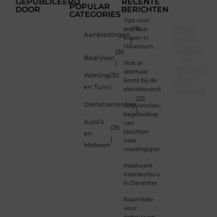
GEPUBLICEERD
RECENTE
POPULAR
DOOR
BERICHTEN
CATEGORIES
Tips voor
Deel
een huis
(70
Aanbiedingen
kopen in
jouw
)
Hilversum
ideeën
(39
Bedrijven
of
Wat er
)
verhalen
allemaal
Woning
(30
met
komt bij de
en Tuin
)
sleuteloverdracht
Onewayre
(28
Dienstverlening
Orthomoleculaire
Ben jij
)
begeleiding:
een
Auto’s
van
lezer
(26
klachten
en
met
)
naar
een
Motoren
voedingspatroon
vraag,
een
Maatwerk
schrijver
interieurbouw
met
in Deventer
een
boodschap
Raamfolie
of een
voor
organisatie
gebouwen