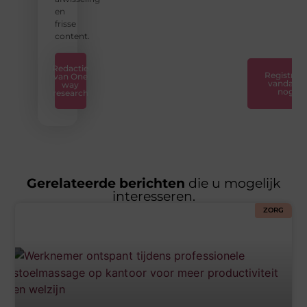
naar
en
succes.
frisse
❞
content.
Redactie
Registreer
van One
vandaag
way
nog
research
Gerelateerde berichten
die u mogelijk
interesseren.
ZORG