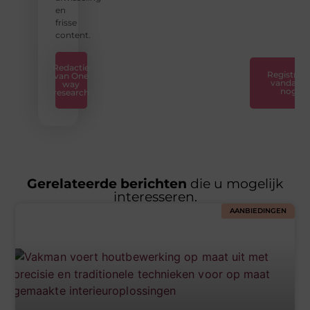
naar
en
succes.
frisse
❞
content.
Redactie
Registreer
van One
vandaag
way
nog
research
Gerelateerde berichten
die u mogelijk
interesseren.
AANBIEDINGEN