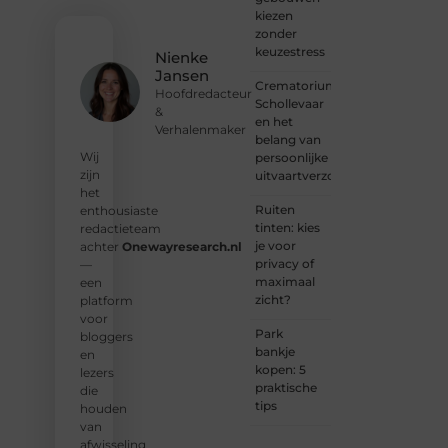
met
kiezen
een
zonder
voorstel?
keuzestress
Nienke
Neem
Jansen
vandaag
Crematorium
Hoofdredacteur
nog
Schollevaar
&
contact
en het
Verhalenmaker
met
belang van
ons op
Wij
persoonlijke
en sluit
zijn
uitvaartverzorging
je aan
het
bij ons
Ruiten
enthousiaste
platform.
tinten: kies
redactieteam
je voor
achter
Onewayresearch.nl
❝
privacy of
—
Ontdek
maximaal
een
hoe
zicht?
platform
wij je
voor
kunnen
Park
bloggers
helpen
bankje
en
en
kopen: 5
lezers
neem
praktische
die
de
tips
houden
eerste
van
stap
afwisseling