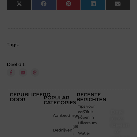
X
Facebook
Pinterest
LinkedIn
Email
(Twitter)
Tags:
Deel dit:
GEPUBLICEERD
RECENTE
POPULAR
DOOR
BERICHTEN
CATEGORIES
Tips voor
Deel
een huis
(70
Aanbiedingen
kopen in
jouw
)
Hilversum
ideeën
(39
Bedrijven
of
Wat er
)