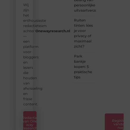
ons op
Wij
persoonlijke
en sluit
zijn
uitvaartverzorging
je aan
het
bij ons
Ruiten
enthousiaste
platform.
tinten: kies
redactieteam
je voor
achter
Onewayresearch.nl
❝
privacy of
—
Ontdek
maximaal
een
hoe
zicht?
platform
wij je
voor
kunnen
Park
bloggers
helpen
bankje
en
en
kopen: 5
lezers
neem
praktische
die
de
tips
houden
eerste
van
stap
afwisseling
naar
en
succes.
frisse
❞
content.
Redactie
Registreer
van One
vandaag
way
nog
research