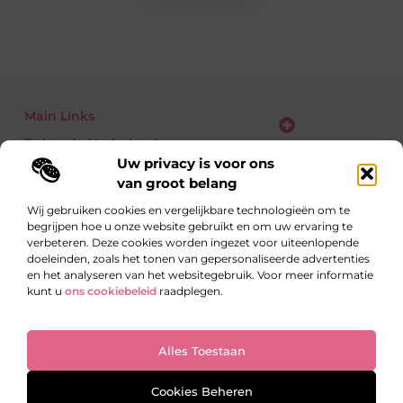
Main Links
Bekende Nederlanders
Verdien geld met je website: zo zet jij bezoekers om in euro’s
Uw privacy is voor ons
van groot belang
Wij gebruiken cookies en vergelijkbare technologieën om te
begrijpen hoe u onze website gebruikt en om uw ervaring te
Eén richting: kennis delen
verbeteren. Deze cookies worden ingezet voor uiteenlopende
Blogs vol inzichten over alledaagse én verrassende
doeleinden, zoals het tonen van gepersonaliseerde advertenties
onderwerpen.
en het analyseren van het websitegebruik. Voor meer informatie
kunt u
ons cookiebeleid
raadplegen.
Website index
Cookiebeleid (EU)
Alles Toestaan
@2025 All Right Reserved. Design by
www.onewayresearch.nl
Cookies Beheren