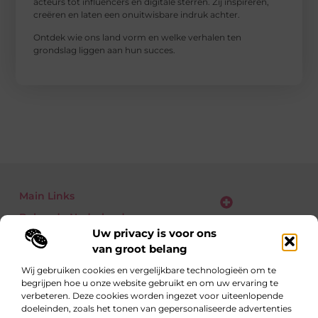
acteurs tot influencers en digitale sterren. Zij inspireren,
creëren en laten een onuitwisbare indruk achter.
Ontdek wie ons land vorm en welke verhalen ten
grondslag liggen aan hun succes.
Main Links
Bekende Nederlanders
Verdien geld met je website: zo zet jij bezoekers om in euro’s
Uw privacy is voor ons
van groot belang
Wij gebruiken cookies en vergelijkbare technologieën om te
begrijpen hoe u onze website gebruikt en om uw ervaring te
Eén richting: kennis delen
verbeteren. Deze cookies worden ingezet voor uiteenlopende
Blogs vol inzichten over alledaagse én verrassende
doeleinden, zoals het tonen van gepersonaliseerde advertenties
onderwerpen.