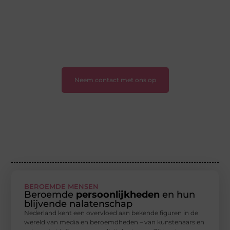
boodschap of een organisatie met een voorstel?
Neem vandaag nog contact met ons op en sluit je aan
bij ons platform.
❝
Ontdek hoe wij je kunnen helpen en neem de
eerste stap naar succes.
❞
Neem contact met ons op
BEROEMDE MENSEN
Beroemde
persoonlijkheden
en hun
blijvende nalatenschap
Nederland kent een overvloed aan bekende figuren in de
wereld van media en beroemdheden – van kunstenaars en