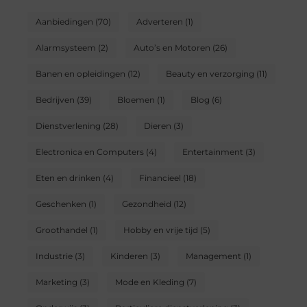
Aanbiedingen
(70)
Adverteren
(1)
Alarmsysteem
(2)
Auto’s en Motoren
(26)
Banen en opleidingen
(12)
Beauty en verzorging
(11)
Bedrijven
(39)
Bloemen
(1)
Blog
(6)
Dienstverlening
(28)
Dieren
(3)
Electronica en Computers
(4)
Entertainment
(3)
Eten en drinken
(4)
Financieel
(18)
Geschenken
(1)
Gezondheid
(12)
Groothandel
(1)
Hobby en vrije tijd
(5)
Industrie
(3)
Kinderen
(3)
Management
(1)
Marketing
(3)
Mode en Kleding
(7)