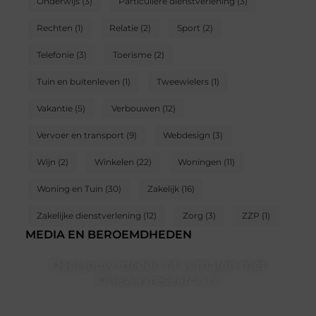
Onderwijs
(3)
Particuliere dienstverlening
(3)
Rechten
(1)
Relatie
(2)
Sport
(2)
Telefonie
(3)
Toerisme
(2)
Tuin en buitenleven
(1)
Tweewielers
(1)
Vakantie
(5)
Verbouwen
(12)
Vervoer en transport
(9)
Webdesign
(3)
Wijn
(2)
Winkelen
(22)
Woningen
(11)
Woning en Tuin
(30)
Zakelijk
(16)
Zakelijke dienstverlening
(12)
Zorg
(3)
ZZP
(1)
MEDIA EN BEROEMDHEDEN
Deel jouw ideeën of verhalen met
Onewayresearch.nl
Ben jij een lezer met een vraag, een schrijver met een