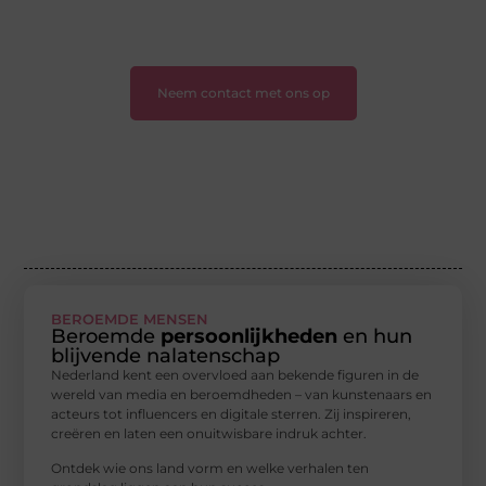
❝
Ontdek hoe wij je kunnen helpen en neem de
eerste stap naar succes.
❞
Neem contact met ons op
BEROEMDE MENSEN
Beroemde
persoonlijkheden
en hun
blijvende nalatenschap
Nederland kent een overvloed aan bekende figuren in de
wereld van media en beroemdheden – van kunstenaars en
acteurs tot influencers en digitale sterren. Zij inspireren,
creëren en laten een onuitwisbare indruk achter.
Ontdek wie ons land vorm en welke verhalen ten