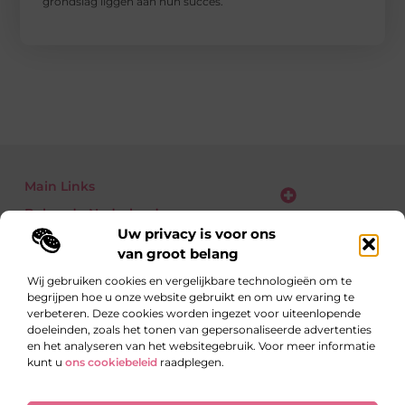
grondslag liggen aan hun succes.
Main Links
Bekende Nederlanders
Verdien geld met je website: zo zet jij bezoekers om in euro’s
Uw privacy is voor ons
van groot belang
Wij gebruiken cookies en vergelijkbare technologieën om te
begrijpen hoe u onze website gebruikt en om uw ervaring te
Eén richting: kennis delen
verbeteren. Deze cookies worden ingezet voor uiteenlopende
Blogs vol inzichten over alledaagse én verrassende
doeleinden, zoals het tonen van gepersonaliseerde advertenties
onderwerpen.
en het analyseren van het websitegebruik. Voor meer informatie
kunt u
ons cookiebeleid
raadplegen.
Website index
Cookiebeleid (EU)