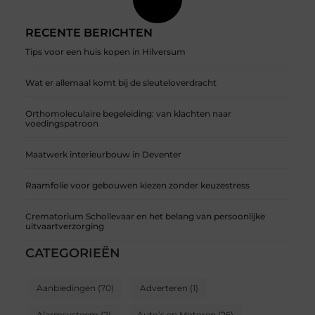
RECENTE BERICHTEN
Tips voor een huis kopen in Hilversum
Wat er allemaal komt bij de sleuteloverdracht
Orthomoleculaire begeleiding: van klachten naar
voedingspatroon
Maatwerk interieurbouw in Deventer
Raamfolie voor gebouwen kiezen zonder keuzestress
Crematorium Schollevaar en het belang van persoonlijke
uitvaartverzorging
CATEGORIEËN
Aanbiedingen
(70)
Adverteren
(1)
Alarmsysteem
(2)
Auto’s en Motoren
(26)