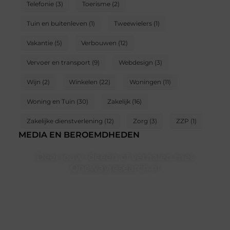
Telefonie
(3)
Toerisme
(2)
Tuin en buitenleven
(1)
Tweewielers
(1)
Vakantie
(5)
Verbouwen
(12)
Vervoer en transport
(9)
Webdesign
(3)
Wijn
(2)
Winkelen
(22)
Woningen
(11)
Woning en Tuin
(30)
Zakelijk
(16)
Zakelijke dienstverlening
(12)
Zorg
(3)
ZZP
(1)
MEDIA EN BEROEMDHEDEN
Deel jouw ideeën of verhalen met
Onewayresearch.nl
Ben jij een lezer met een vraag, een schrijver met een
boodschap of een organisatie met een voorstel?
Neem vandaag nog contact met ons op en sluit je aan
bij ons platform.