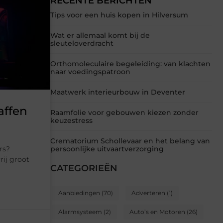
RECENTE BERICHTEN
Tips voor een huis kopen in Hilversum
Wat er allemaal komt bij de
sleuteloverdracht
Orthomoleculaire begeleiding: van klachten
naar voedingspatroon
Maatwerk interieurbouw in Deventer
affen
Raamfolie voor gebouwen kiezen zonder
keuzestress
Crematorium Schollevaar en het belang van
rs?
persoonlijke uitvaartverzorging
rij groot
CATEGORIEËN
Aanbiedingen
(70)
Adverteren
(1)
Alarmsysteem
(2)
Auto’s en Motoren
(26)