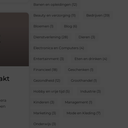
Banen en opleidingen
(12)
Beauty en verzorging
(11)
Bedrijven
(39)
Bloemen
(1)
Blog
(6)
Dienstverlening
(28)
Dieren
(3)
Electronica en Computers
(4)
Entertainment
(3)
Eten en drinken
(4)
Financieel
(18)
Geschenken
(1)
akt
Gezondheid
(12)
Groothandel
(1)
Hobby en vrije tijd
(5)
Industrie
(3)
mera
Kinderen
(3)
Management
(1)
een
Marketing
(3)
Mode en Kleding
(7)
Onderwijs
(3)