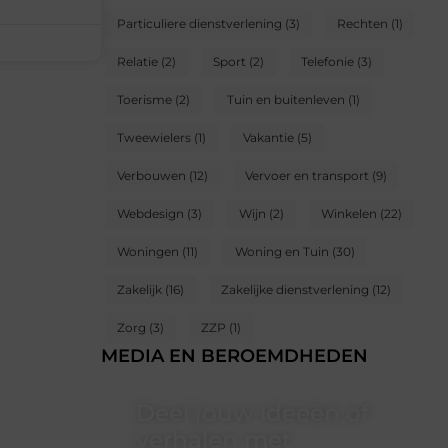
Particuliere dienstverlening
(3)
Rechten
(1)
Relatie
(2)
Sport
(2)
Telefonie
(3)
Toerisme
(2)
Tuin en buitenleven
(1)
Tweewielers
(1)
Vakantie
(5)
Verbouwen
(12)
Vervoer en transport
(9)
Webdesign
(3)
Wijn
(2)
Winkelen
(22)
Woningen
(11)
Woning en Tuin
(30)
Zakelijk
(16)
Zakelijke dienstverlening
(12)
Zorg
(3)
ZZP
(1)
MEDIA EN BEROEMDHEDEN
Deel jouw ideeën of
verhalen met