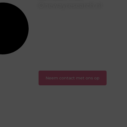
Onewayresearch.nl
Ben jij een lezer met een vraag, een
schrijver met een boodschap of een
organisatie met een voorstel? Neem
vandaag nog contact met ons op en
sluit je aan bij ons platform.
❝
Ontdek hoe wij je kunnen helpen
en neem de eerste stap naar succes.
❞
Neem contact met ons op