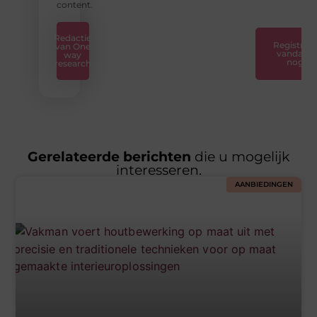
content.
Redactie
Registreer
van One
vandaag
way
nog
research
Gerelateerde berichten
die u mogelijk
interesseren.
AANBIEDINGEN