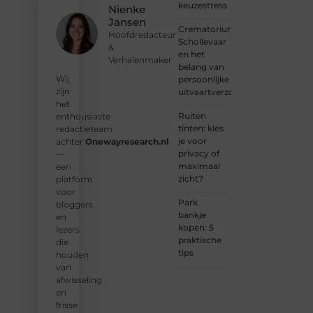
keuzestress
Nienke
Neem
Jansen
vandaag
Crematorium
Hoofdredacteur
nog
Schollevaar
&
contact
en het
Verhalenmaker
met
belang van
ons op
Wij
persoonlijke
en sluit
zijn
uitvaartverzorging
je aan
het
bij ons
Ruiten
enthousiaste
platform.
tinten: kies
redactieteam
je voor
achter
Onewayresearch.nl
❝
privacy of
—
Ontdek
maximaal
een
hoe
zicht?
platform
wij je
voor
kunnen
Park
bloggers
helpen
bankje
en
en
kopen: 5
lezers
neem
praktische
die
de
tips
houden
eerste
van
stap
afwisseling
naar
en
succes.
frisse
❞