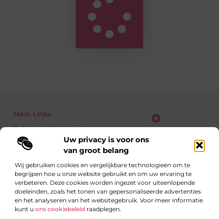
Main Links
Bekende Nederlanders
Verdien geld met je website: zo zet jij bezoekers om in euro’s
Uw privacy is voor ons
van groot belang
Wij gebruiken cookies en vergelijkbare technologieën om te
begrijpen hoe u onze website gebruikt en om uw ervaring te
Eén richting: kennis delen
verbeteren. Deze cookies worden ingezet voor uiteenlopende
Blogs vol inzichten over alledaagse én verrassende
doeleinden, zoals het tonen van gepersonaliseerde advertenties
onderwerpen.
en het analyseren van het websitegebruik. Voor meer informatie
kunt u
ons cookiebeleid
raadplegen.