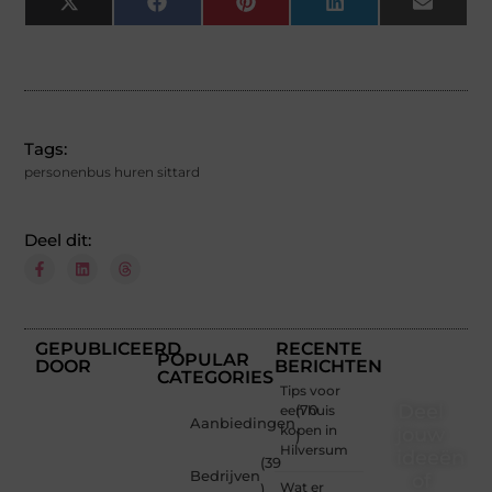
X
Facebook
Pinterest
LinkedIn
Email
(Twitter)
Tags:
personenbus huren sittard
Deel dit:
GEPUBLICEERD
RECENTE
POPULAR
DOOR
BERICHTEN
CATEGORIES
Tips voor
Deel
een huis
(70
Aanbiedingen
kopen in
jouw
)
Hilversum
ideeën
(39
Bedrijven
of
Wat er
)