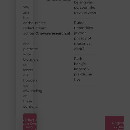
belang van
ons op
Wij
persoonlijke
en sluit
zijn
uitvaartverzorging
je aan
het
bij ons
Ruiten
enthousiaste
platform.
tinten: kies
redactieteam
je voor
achter
Onewayresearch.nl
❝
privacy of
—
Ontdek
maximaal
een
hoe
zicht?
platform
wij je
voor
kunnen
Park
bloggers
helpen
bankje
en
en
kopen: 5
lezers
neem
praktische
die
de
tips
houden
eerste
van
stap
afwisseling
naar
en
succes.
frisse
❞
content.
Redactie
Registreer
van One
vandaag
way
nog