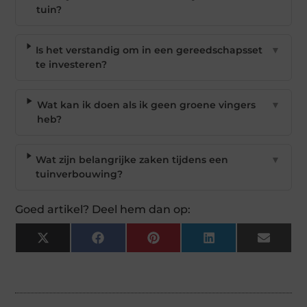
tuin?
Is het verstandig om in een gereedschapsset
▼
te investeren?
Wat kan ik doen als ik geen groene vingers
▼
heb?
Wat zijn belangrijke zaken tijdens een
▼
tuinverbouwing?
Goed artikel? Deel hem dan op:
X
Facebook
Pinterest
LinkedIn
Email
(Twitter)