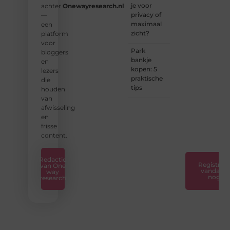
je voor
achter
Onewayresearch.nl
❝
privacy of
—
Ontdek
maximaal
een
hoe
zicht?
platform
wij je
voor
kunnen
Park
bloggers
helpen
bankje
en
en
kopen: 5
lezers
neem
praktische
die
de
tips
houden
eerste
van
stap
afwisseling
naar
en
succes.
frisse
❞
content.
Redactie
Registreer
van One
vandaag
way
nog
research