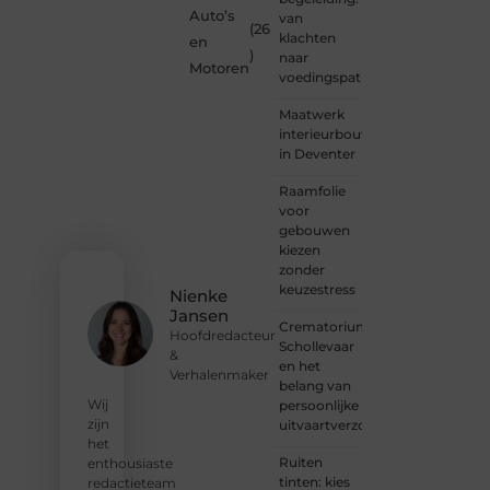
een
Auto’s
van
lezer
(26
klachten
en
met
)
naar
een
Motoren
voedingspatroon
vraag,
een
Maatwerk
schrijver
interieurbouw
met
in Deventer
een
boodschap
Raamfolie
of een
voor
organisatie
gebouwen
met
kiezen
een
zonder
voorstel?
keuzestress
Nienke
Neem
Jansen
vandaag
Crematorium
Hoofdredacteur
nog
Schollevaar
&
contact
en het
Verhalenmaker
met
belang van
ons op
Wij
persoonlijke
en sluit
zijn
uitvaartverzorging
je aan
het
bij ons
Ruiten
enthousiaste
platform.
tinten: kies
redactieteam