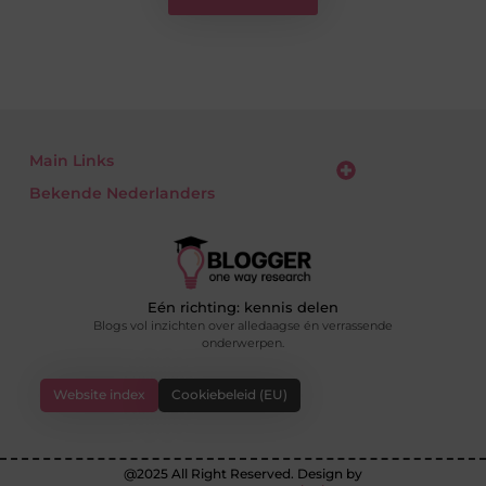
Main Links
Bekende Nederlanders
Verdien geld met je website: zo zet jij bezoekers om in euro’s
Eén richting: kennis delen
Blogs vol inzichten over alledaagse én verrassende
onderwerpen.
Website index
Cookiebeleid (EU)
@2025 All Right Reserved. Design by