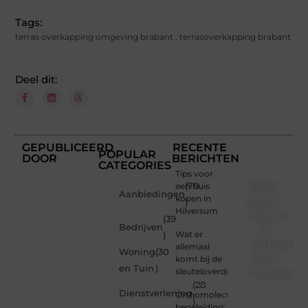
Tags:
terras overkapping omgeving brabant
,
terrasoverkapping brabant
Deel dit:
GEPUBLICEERD
RECENTE
POPULAR
DOOR
BERICHTEN
CATEGORIES
Tips voor
Deel
een huis
(70
Aanbiedingen
kopen in
jouw
)
Hilversum
ideeën
(39
Bedrijven
of
Wat er
)
verhalen
allemaal
Woning
(30
met
komt bij de
en Tuin
)
sleuteloverdracht
Onewayre
(28
Dienstverlening
Orthomoleculaire
Ben jij
)
begeleiding: