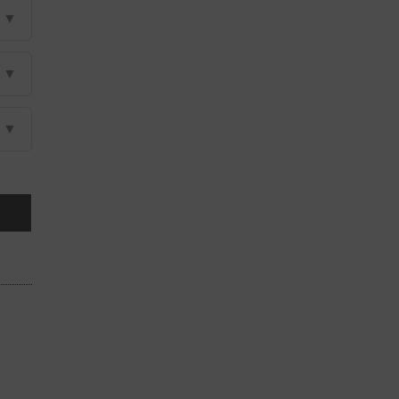
▼
▼
▼