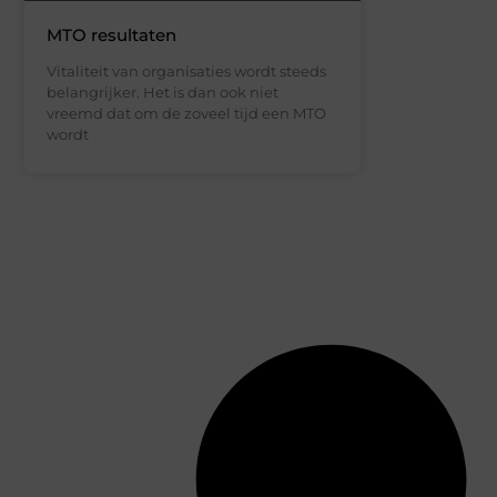
MTO resultaten
Vitaliteit van organisaties wordt steeds
belangrijker. Het is dan ook niet
vreemd dat om de zoveel tijd een MTO
wordt