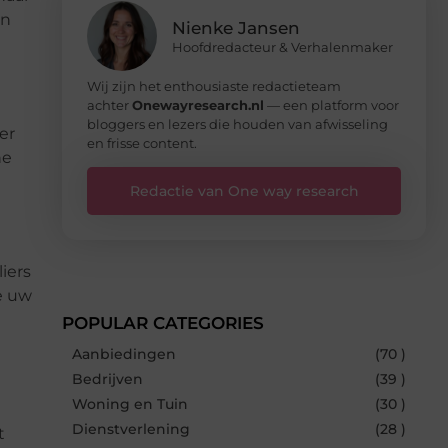
an
Nienke Jansen
Hoofdredacteur & Verhalenmaker
Wij zijn het enthousiaste redactieteam
achter
Onewayresearch.nl
— een platform voor
bloggers en lezers die houden van afwisseling
er
en frisse content.
ne
Redactie van One way research
iers
e uw
POPULAR CATEGORIES
Aanbiedingen
(70 )
Bedrijven
(39 )
Woning en Tuin
(30 )
Dienstverlening
(28 )
t