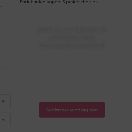
Park bankje kopen: 5 praktische tips
r
Deel jouw ideeën of
verhalen met
Onewayresearch.nl
Ben jij een lezer met een vraag, een schrijver
met een boodschap of een organisatie met een
voorstel? Neem vandaag nog contact met ons
op en sluit je aan bij ons platform.
❝
Ontdek hoe wij je kunnen helpen en neem
de eerste stap naar succes.
❞
▼
Registreer vandaag nog
▼