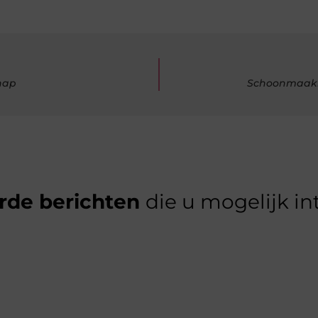
hap
Schoonmaakbe
rde berichten
die u mogelijk in