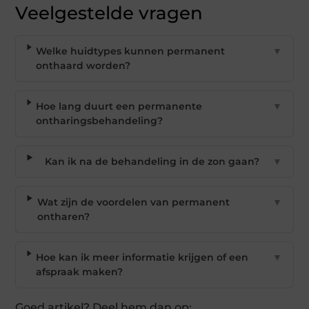
Veelgestelde vragen
Welke huidtypes kunnen permanent
▼
onthaard worden?
Hoe lang duurt een permanente
▼
ontharingsbehandeling?
Kan ik na de behandeling in de zon gaan?
▼
Wat zijn de voordelen van permanent
▼
ontharen?
Hoe kan ik meer informatie krijgen of een
▼
afspraak maken?
Goed artikel? Deel hem dan op: