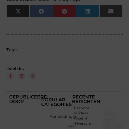
X
Facebook
Pinterest
LinkedIn
Email
(Twitter)
Tags:
Deel dit:
GEPUBLICEERD
RECENTE
POPULAR
DOOR
BERICHTEN
CATEGORIES
Tips voor
Deel
een huis
(70
Aanbiedingen
kopen in
jouw
)
Hilversum
ideeën
(39