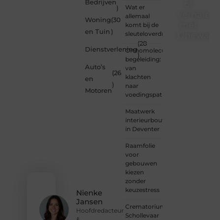
Bedrijven
of
Wat er
)
verhalen
allemaal
Woning
(30
met
komt bij de
en Tuin
)
sleuteloverdracht
Onewayre
(28
Dienstverlening
Orthomoleculaire
Ben jij
)
begeleiding:
een
Auto’s
van
lezer
(26
klachten
en
met
)
naar
een
Motoren
voedingspatroon
vraag,
een
Maatwerk
schrijver
interieurbouw
met
in Deventer
een
boodschap
Raamfolie
of een
voor
organisatie
gebouwen
met
kiezen
een
zonder
voorstel?
keuzestress
Nienke
Neem
Jansen
vandaag
Crematorium
Hoofdredacteur
nog
Schollevaar
&