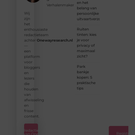
contact
en het
Verhalenmaker
met
belang van
ons op
Wij
persoonlijke
en sluit
zijn
uitvaartverzorging
je aan
het
bij ons
Ruiten
enthousiaste
platform.
tinten: kies
redactieteam
je voor
achter
Onewayresearch.nl
❝
privacy of
—
Ontdek
maximaal
een
hoe
zicht?
platform
wij je
voor
kunnen
Park
bloggers
helpen
bankje
en
en
kopen: 5
lezers
neem
praktische
die
de
tips
houden
eerste
van
stap
afwisseling
naar
en
succes.
frisse
❞
content.
Redactie
Registreer
van One