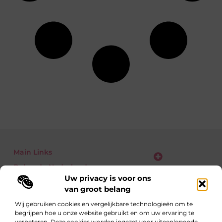
Main Links
Bekende Nederlanders
Verdien geld met je website: zo zet jij bezoekers om in euro’s
Uw privacy is voor ons
van groot belang
Wij gebruiken cookies en vergelijkbare technologieën om te
begrijpen hoe u onze website gebruikt en om uw ervaring te
Eén richting: kennis delen
verbeteren. Deze cookies worden ingezet voor uiteenlopende