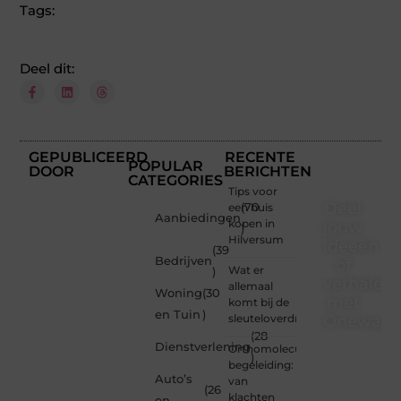
Tags:
Deel dit:
GEPUBLICEERD
RECENTE
POPULAR
DOOR
BERICHTEN
CATEGORIES
Tips voor
Deel
een huis
(70
Aanbiedingen
kopen in
jouw
)
Hilversum
ideeën
(39
Bedrijven
of
Wat er
)
verhalen
allemaal
Woning
(30
met
komt bij de
en Tuin
)
sleuteloverdracht
Onewayre
(28
Dienstverlening
Orthomoleculaire
Ben jij
)
begeleiding:
een
Auto’s
van
lezer
(26
klachten
en
met