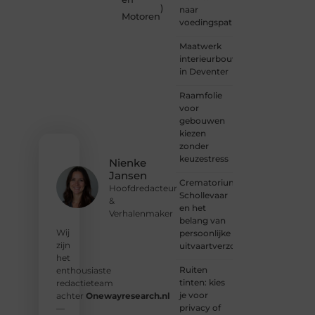
)
naar
een
Motoren
voedingspatroon
vraag,
een
Maatwerk
schrijver
interieurbouw
met
in Deventer
een
boodschap
Raamfolie
of een
voor
organisatie
gebouwen
met
kiezen
een
zonder
voorstel?
keuzestress
Nienke
Neem
Jansen
vandaag
Crematorium
Hoofdredacteur
nog
Schollevaar
&
contact
en het
Verhalenmaker
met
belang van
ons op
Wij
persoonlijke
en sluit
zijn
uitvaartverzorging
je aan
het
bij ons
Ruiten
enthousiaste
platform.
tinten: kies
redactieteam
je voor
achter
Onewayresearch.nl
❝
privacy of
—