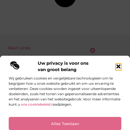
Main Links
Bekende Nederlanders
Verdien geld met je website: zo zet jij bezoekers om in euro’s
Uw privacy is voor ons
van groot belang
Wij gebruiken cookies en vergelijkbare technologieën om te
begrijpen hoe u onze website gebruikt en om uw ervaring te
Eén richting: kennis delen
verbeteren. Deze cookies worden ingezet voor uiteenlopende
Blogs vol inzichten over alledaagse én verrassende
doeleinden, zoals het tonen van gepersonaliseerde advertenties
onderwerpen.
en het analyseren van het websitegebruik. Voor meer informatie
kunt u
ons cookiebeleid
raadplegen.
Website index
Cookiebeleid (EU)
Alles Toestaan