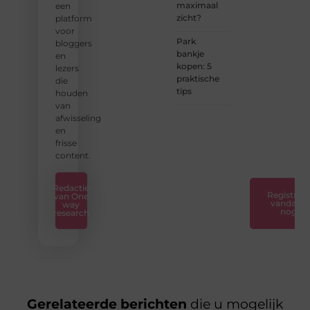
Ontdek
maximaal
een
hoe
zicht?
platform
wij je
voor
kunnen
Park
bloggers
helpen
bankje
en
en
kopen: 5
lezers
neem
praktische
die
de
tips
houden
eerste
van
stap
afwisseling
naar
en
succes.
frisse
❞
content.
Redactie
Registreer
van One
vandaag
way
nog
research
Gerelateerde berichten
die u mogelijk