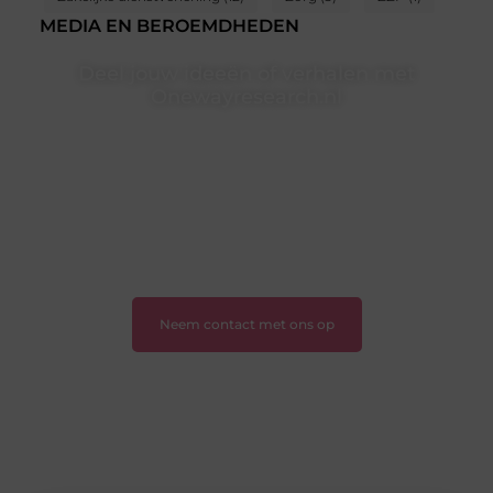
MEDIA EN BEROEMDHEDEN
Deel jouw ideeën of verhalen met
Onewayresearch.nl
Ben jij een lezer met een vraag, een schrijver met een
boodschap of een organisatie met een voorstel?
Neem vandaag nog contact met ons op en sluit je aan
bij ons platform.
❝
Ontdek hoe wij je kunnen helpen en neem de
eerste stap naar succes.
❞
Neem contact met ons op