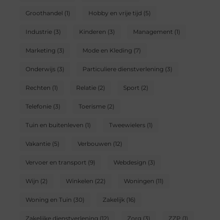
Groothandel
(1)
Hobby en vrije tijd
(5)
Industrie
(3)
Kinderen
(3)
Management
(1)
Marketing
(3)
Mode en Kleding
(7)
Onderwijs
(3)
Particuliere dienstverlening
(3)
Rechten
(1)
Relatie
(2)
Sport
(2)
Telefonie
(3)
Toerisme
(2)
Tuin en buitenleven
(1)
Tweewielers
(1)
Vakantie
(5)
Verbouwen
(12)
Vervoer en transport
(9)
Webdesign
(3)
Wijn
(2)
Winkelen
(22)
Woningen
(11)
Woning en Tuin
(30)
Zakelijk
(16)
Zakelijke dienstverlening
(12)
Zorg
(3)
ZZP
(1)