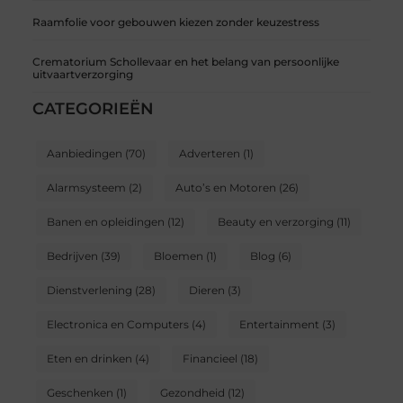
Raamfolie voor gebouwen kiezen zonder keuzestress
Crematorium Schollevaar en het belang van persoonlijke
uitvaartverzorging
CATEGORIEËN
Aanbiedingen
(70)
Adverteren
(1)
Alarmsysteem
(2)
Auto’s en Motoren
(26)
Banen en opleidingen
(12)
Beauty en verzorging
(11)
Bedrijven
(39)
Bloemen
(1)
Blog
(6)
Dienstverlening
(28)
Dieren
(3)
Electronica en Computers
(4)
Entertainment
(3)
Eten en drinken
(4)
Financieel
(18)
Geschenken
(1)
Gezondheid
(12)