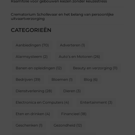
Raamfolie voor gebouwen kiezen zonder keuzestress
Crematorium Schollevaar en het belang van persoonlijke
uitvaartverzorging
CATEGORIEËN
Aanbiedingen
(70)
Adverteren
(1)
Alarmsysteem
(2)
Auto’s en Motoren
(26)
Banen en opleidingen
(12)
Beauty en verzorging
(11)
Bedrijven
(39)
Bloemen
(1)
Blog
(6)
Dienstverlening
(28)
Dieren
(3)
Electronica en Computers
(4)
Entertainment
(3)
Eten en drinken
(4)
Financieel
(18)
Geschenken
(1)
Gezondheid
(12)