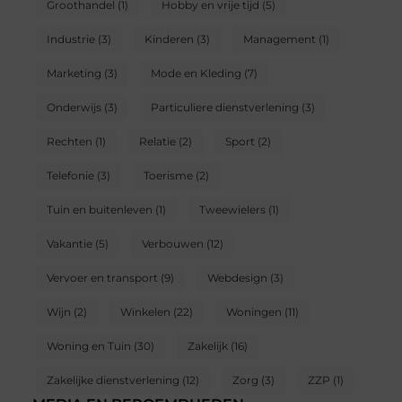
Groothandel
(1)
Hobby en vrije tijd
(5)
Industrie
(3)
Kinderen
(3)
Management
(1)
Marketing
(3)
Mode en Kleding
(7)
Onderwijs
(3)
Particuliere dienstverlening
(3)
Rechten
(1)
Relatie
(2)
Sport
(2)
Telefonie
(3)
Toerisme
(2)
Tuin en buitenleven
(1)
Tweewielers
(1)
Vakantie
(5)
Verbouwen
(12)
Vervoer en transport
(9)
Webdesign
(3)
Wijn
(2)
Winkelen
(22)
Woningen
(11)
Woning en Tuin
(30)
Zakelijk
(16)
Zakelijke dienstverlening
(12)
Zorg
(3)
ZZP
(1)