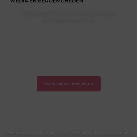
MEDIA EN BEROEMDHEDEN
Deel jouw ideeën of verhalen met
Onewayresearch.nl
Ben jij een lezer met een vraag, een schrijver met een
boodschap of een organisatie met een voorstel?
Neem vandaag nog contact met ons op en sluit je aan
bij ons platform.
❝
Ontdek hoe wij je kunnen helpen en neem de
eerste stap naar succes.
❞
Neem contact met ons op