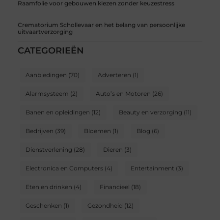
Raamfolie voor gebouwen kiezen zonder keuzestress
Crematorium Schollevaar en het belang van persoonlijke
uitvaartverzorging
CATEGORIEËN
Aanbiedingen
(70)
Adverteren
(1)
Alarmsysteem
(2)
Auto’s en Motoren
(26)
Banen en opleidingen
(12)
Beauty en verzorging
(11)
Bedrijven
(39)
Bloemen
(1)
Blog
(6)
Dienstverlening
(28)
Dieren
(3)
Electronica en Computers
(4)
Entertainment
(3)
Eten en drinken
(4)
Financieel
(18)
Geschenken
(1)
Gezondheid
(12)