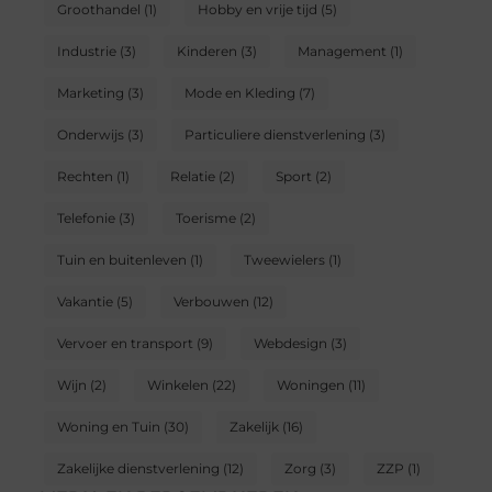
Groothandel
(1)
Hobby en vrije tijd
(5)
Industrie
(3)
Kinderen
(3)
Management
(1)
Marketing
(3)
Mode en Kleding
(7)
Onderwijs
(3)
Particuliere dienstverlening
(3)
Rechten
(1)
Relatie
(2)
Sport
(2)
Telefonie
(3)
Toerisme
(2)
Tuin en buitenleven
(1)
Tweewielers
(1)
Vakantie
(5)
Verbouwen
(12)
Vervoer en transport
(9)
Webdesign
(3)
Wijn
(2)
Winkelen
(22)
Woningen
(11)
Woning en Tuin
(30)
Zakelijk
(16)
Zakelijke dienstverlening
(12)
Zorg
(3)
ZZP
(1)