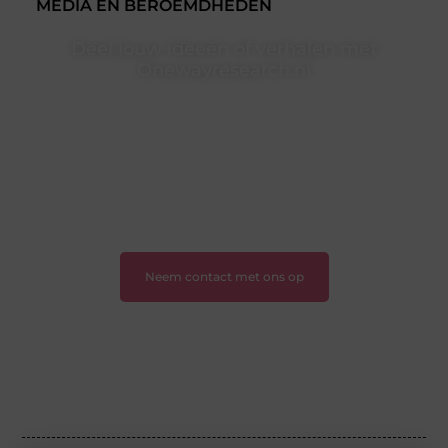
MEDIA EN BEROEMDHEDEN
Deel jouw ideeën of verhalen met
Onewayresearch.nl
Ben jij een lezer met een vraag, een schrijver met een
boodschap of een organisatie met een voorstel?
Neem vandaag nog contact met ons op en sluit je aan
bij ons platform.
❝
Ontdek hoe wij je kunnen helpen en neem de
eerste stap naar succes.
❞
Neem contact met ons op