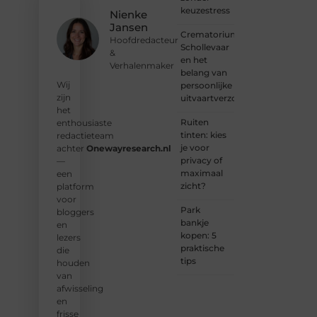
voorstel?
keuzestress
Nienke
Neem
Jansen
vandaag
Crematorium
Hoofdredacteur
nog
Schollevaar
&
contact
en het
Verhalenmaker
met
belang van
ons op
Wij
persoonlijke
en sluit
zijn
uitvaartverzorging
je aan
het
bij ons
Ruiten
enthousiaste
platform.
tinten: kies
redactieteam
je voor
achter
Onewayresearch.nl
❝
privacy of
—
Ontdek
maximaal
een
hoe
zicht?
platform
wij je
voor
kunnen
Park
bloggers
helpen
bankje
en
en
kopen: 5
lezers
neem
praktische
die
de
tips
houden
eerste
van
stap
afwisseling
naar
en
succes.
frisse