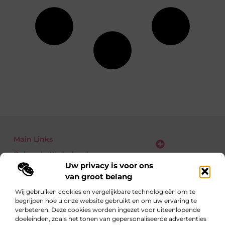
Main Links
Bekende Nederlanders
Verdien geld met je website: zo zet jij bezoekers om in euro’s
Uw privacy is voor ons
van groot belang
Wij gebruiken cookies en vergelijkbare technologieën om te
begrijpen hoe u onze website gebruikt en om uw ervaring te
Eén richting: kennis delen
verbeteren. Deze cookies worden ingezet voor uiteenlopende
Blogs vol inzichten over alledaagse én verrassende
doeleinden, zoals het tonen van gepersonaliseerde advertenties
onderwerpen.