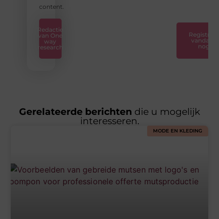
❞
content.
Redactie
Registreer
van One
vandaag
way
nog
research
Gerelateerde berichten
die u mogelijk
interesseren.
MODE EN KLEDING