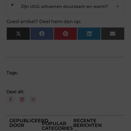
Zijn UGG schoenen duurzaam en warm?
▼
Goed artikel? Deel hem dan op:
X
Facebook
Pinterest
LinkedIn
Email
(Twitter)
Tags:
Deel dit:
GEPUBLICEERD
RECENTE
POPULAR
DOOR
BERICHTEN
CATEGORIES