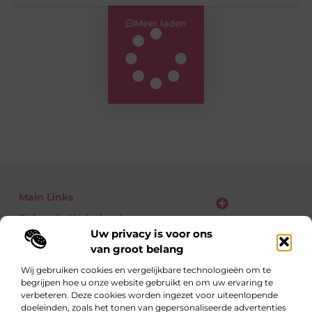
Meer laden
Main Links
Bekende Nederlanders
Verdien geld met je website: zo zet jij bezoekers om in euro’s
Uw privacy is voor ons
van groot belang
Wij gebruiken cookies en vergelijkbare technologieën om te
begrijpen hoe u onze website gebruikt en om uw ervaring te
Eén richting: kennis delen
verbeteren. Deze cookies worden ingezet voor uiteenlopende
Blogs vol inzichten over alledaagse én verrassende
doeleinden, zoals het tonen van gepersonaliseerde advertenties