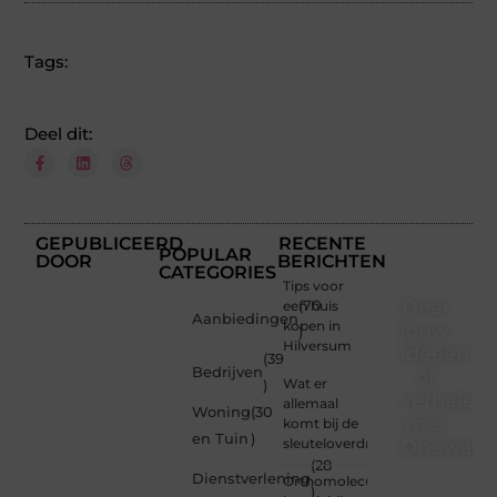
Tags:
Deel dit:
GEPUBLICEERD
RECENTE
POPULAR
DOOR
BERICHTEN
CATEGORIES
Tips voor
Deel
een huis
(70
Aanbiedingen
kopen in
jouw
)
Hilversum
ideeën
(39
Bedrijven
of
Wat er
)
verhalen
allemaal
Woning
(30
met
komt bij de
en Tuin
)
sleuteloverdracht
Onewayre
(28
Dienstverlening
Orthomoleculaire
Ben jij
)