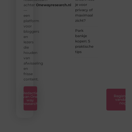
je voor
achter
Onewayresearch.nl
❝
privacy of
—
Ontdek
maximaal
een
hoe
zicht?
platform
wij je
voor
kunnen
Park
bloggers
helpen
bankje
en
en
kopen: 5
lezers
neem
praktische
die
de
tips
houden
eerste
van
stap
afwisseling
naar
en
succes.
frisse
❞
content.
Redactie
Registreer
van One
vandaag
way
nog
research