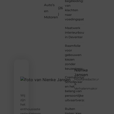
begeleiding:
een
Auto’s
van
lezer
(26
klachten
en
met
)
naar
een
Motoren
voedingspatroon
vraag,
een
Maatwerk
schrijver
interieurbouw
met
in Deventer
een
boodschap
Raamfolie
of een
voor
organisatie
gebouwen
met
kiezen
een
zonder
voorstel?
keuzestress
Nienke
Neem
Jansen
vandaag
Crematorium
Hoofdredacteur
nog
Schollevaar
&
contact
en het
Verhalenmaker
met
belang van
ons op
Wij
persoonlijke
en sluit
zijn
uitvaartverzorging
je aan
het
bij ons
Ruiten
enthousiaste
platform.
tinten: kies
redactieteam