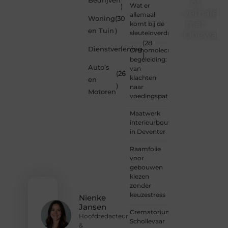
Bedrijven
of
Wat er
)
verhalen
allemaal
Woning
(30
met
komt bij de
en Tuin
)
sleuteloverdracht
Onewayre
(28
Dienstverlening
Orthomoleculaire
Ben jij
)
begeleiding:
een
Auto’s
van
lezer
(26
klachten
en
met
)
naar
een
Motoren
voedingspatroon
vraag,
een
Maatwerk
schrijver
interieurbouw
met
in Deventer
een
boodschap
Raamfolie
of een
voor
organisatie
gebouwen
met
kiezen
een
zonder
voorstel?
keuzestress
Nienke
Neem
Jansen
vandaag
Crematorium
Hoofdredacteur
nog
Schollevaar
&
contact