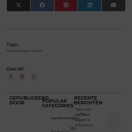
X
Facebook
Pinterest
LinkedIn
Email
(Twitter)
Tags:
Bouwdrogers huren
Deel dit:
GEPUBLICEERD
RECENTE
POPULAR
DOOR
BERICHTEN
CATEGORIES
Tips voor
Deel
een huis
(70
Aanbiedingen
kopen in
jouw
)
Hilversum
ideeën
(39