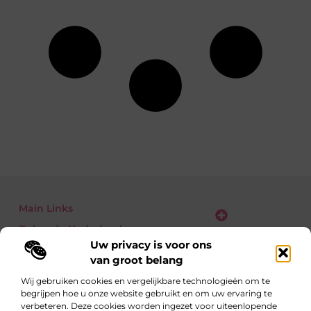
Main Links
Bekende Nederlanders
Verdien geld met je website: zo zet jij bezoekers om in euro’s
Uw privacy is voor ons
van groot belang
Wij gebruiken cookies en vergelijkbare technologieën om te
begrijpen hoe u onze website gebruikt en om uw ervaring te
Eén richting: kennis delen
verbeteren. Deze cookies worden ingezet voor uiteenlopende