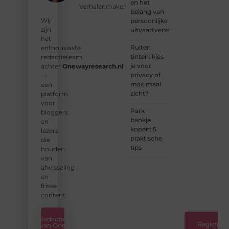
en het
Verhalenmaker
met
belang van
ons op
Wij
persoonlijke
en sluit
zijn
uitvaartverzorging
je aan
het
bij ons
Ruiten
enthousiaste
platform.
tinten: kies
redactieteam
je voor
achter
Onewayresearch.nl
❝
privacy of
—
Ontdek
maximaal
een
hoe
zicht?
platform
wij je
voor
kunnen
Park
bloggers
helpen
bankje
en
en
kopen: 5
lezers
neem
praktische
die
de
tips
houden
eerste
van
stap
afwisseling
naar
en
succes.
frisse
❞
content.
Redactie
Registreer
van One