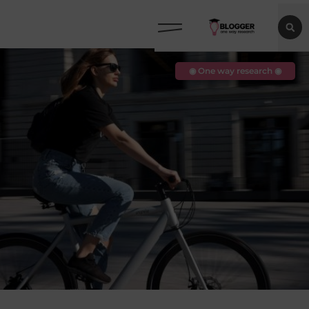
◉ One way research ◉