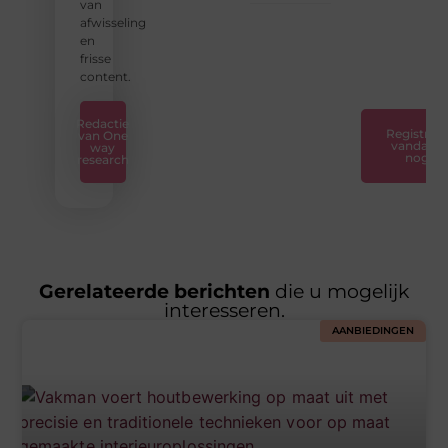
van
stap
afwisseling
naar
en
succes.
frisse
❞
content.
Redactie
Registreer
van One
vandaag
way
nog
research
Gerelateerde berichten
die u mogelijk
interesseren.
AANBIEDINGEN