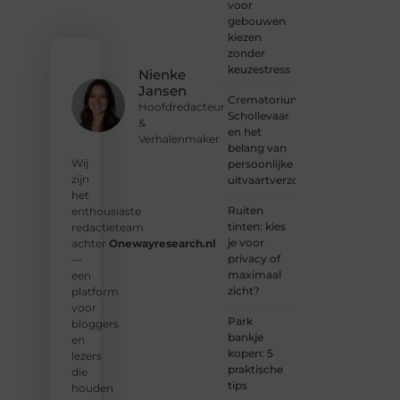
voor
organisatie
gebouwen
met
kiezen
een
zonder
voorstel?
keuzestress
Nienke
Neem
Jansen
vandaag
Crematorium
Hoofdredacteur
nog
Schollevaar
&
contact
en het
Verhalenmaker
met
belang van
ons op
Wij
persoonlijke
en sluit
zijn
uitvaartverzorging
je aan
het
bij ons
Ruiten
enthousiaste
platform.
tinten: kies
redactieteam
je voor
achter
Onewayresearch.nl
❝
privacy of
—
Ontdek
maximaal
een
hoe
zicht?
platform
wij je
voor
kunnen
Park
bloggers
helpen
bankje
en
en
kopen: 5
lezers
neem
praktische
die
de
tips
houden
eerste